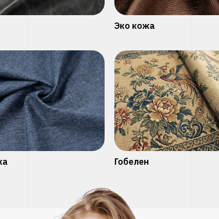
Эко кожа
ка
Гобелен