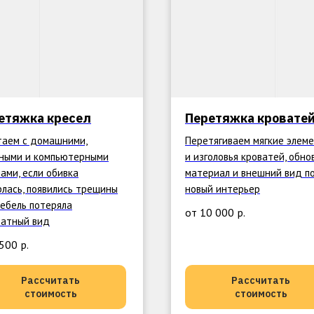
етяжка кресел
Перетяжка кровате
таем с домашними,
Перетягиваем мягкие элем
ными и компьютерными
и изголовья кроватей, обно
ами, если обивка
материал и внешний вид п
рлась, появились трещины
новый интерьер
мебель потеряла
от 10 000
р.
ратный вид
 500
р.
Рассчитать
Рассчитать
стоимость
стоимость