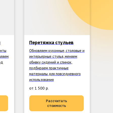
й
Перетяжка стульев
енты
Обновляем кухонные, столовые и
вляем
интерьерные стулья, меняем
од
обивку сидений и спинок,
подбираем практичные
материалы для повседневного
использования
от 1 500
р.
Рассчитать
стоимость