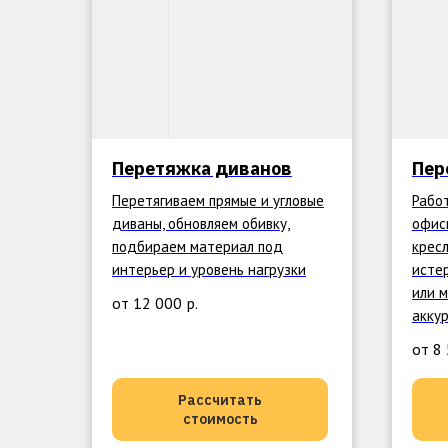
Перетяжка диванов
Пер
Перетягиваем прямые и угловые
Рабо
диваны, обновляем обивку,
офис
подбираем материал под
кресл
интерьер и уровень нагрузки
исте
или 
от 12 000
р.
акку
от 8
Рассчитать
стоимость