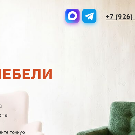
+7 (926)
МЕБЕЛИ
а
ота
айте точную