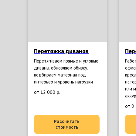
Перетяжка диванов
Пер
Перетягиваем прямые и угловые
Рабо
диваны, обновляем обивку,
офис
подбираем материал под
кресл
интерьер и уровень нагрузки
исте
или 
от 12 000
р.
акку
от 8
Рассчитать
стоимость