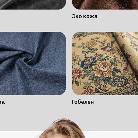
Эко кожа
ка
Гобелен