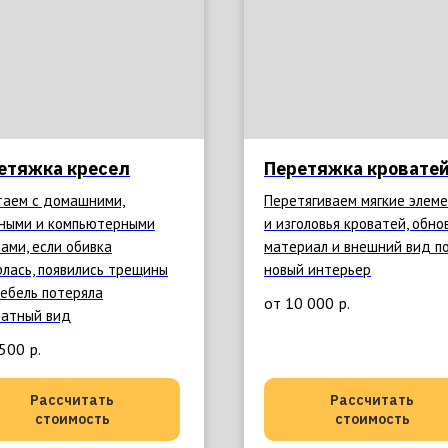
етяжка кресел
Перетяжка кровате
таем с домашними,
Перетягиваем мягкие элем
ными и компьютерными
и изголовья кроватей, обно
ами, если обивка
материал и внешний вид п
рлась, появились трещины
новый интерьер
мебель потеряла
от 10 000
р.
ратный вид
 500
р.
Рассчитать
Рассчитать
стоимость
стоимость