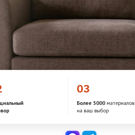
2
03
циальный
Более 5000
материалов
овор
на ваш выбор