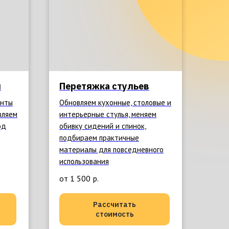
й
Перетяжка стульев
енты
Обновляем кухонные, столовые и
вляем
интерьерные стулья, меняем
од
обивку сидений и спинок,
подбираем практичные
материалы для повседневного
использования
от 1 500
р.
Рассчитать
стоимость