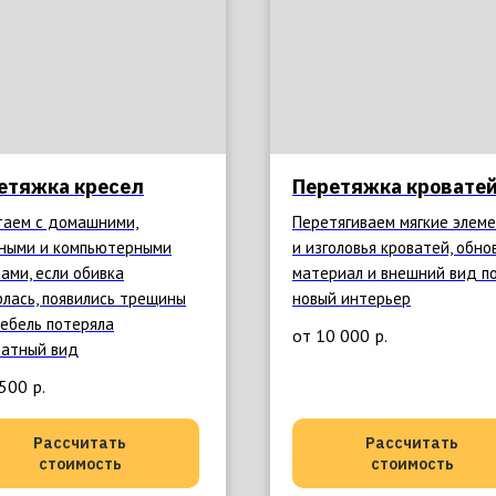
етяжка кресел
Перетяжка кровате
таем с домашними,
Перетягиваем мягкие элем
ными и компьютерными
и изголовья кроватей, обно
ами, если обивка
материал и внешний вид п
рлась, появились трещины
новый интерьер
мебель потеряла
от 10 000
р.
ратный вид
 500
р.
Рассчитать
Рассчитать
стоимость
стоимость