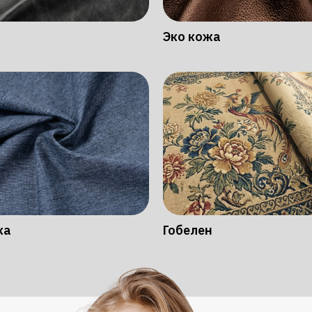
Эко кожа
ка
Гобелен