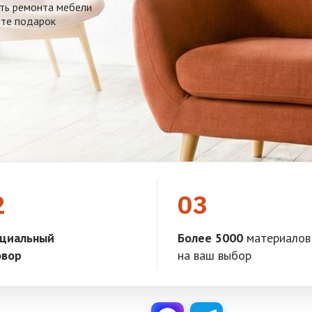
ть ремонта мебели
ите подарок
2
03
циальный
Более 5000
материалов
овор
на ваш выбор