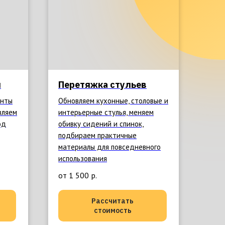
й
Перетяжка стульев
енты
Обновляем кухонные, столовые и
вляем
интерьерные стулья, меняем
од
обивку сидений и спинок,
подбираем практичные
материалы для повседневного
использования
от 1 500
р.
Рассчитать
стоимость