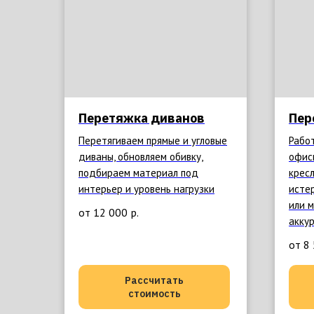
Перетяжка диванов
Пер
Перетягиваем прямые и угловые
Рабо
диваны, обновляем обивку,
офис
подбираем материал под
кресл
интерьер и уровень нагрузки
исте
или 
от 12 000
р.
акку
от 8
Рассчитать
стоимость