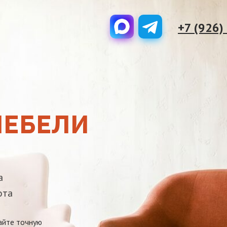
+7 (926)
МЕБЕЛИ
а
ота
айте точную