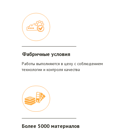
Фабрика Рем-Мебель
Телефон
Реставрация мебели
+7 (926) 204-51-21
Фабричные условия
в Москве и МО
Работы выполняются в цеху с соблюдением
Согласие на обработку персональных данных
технологии и контроля качества
Политика конфиденциальности
Более 5000 материалов